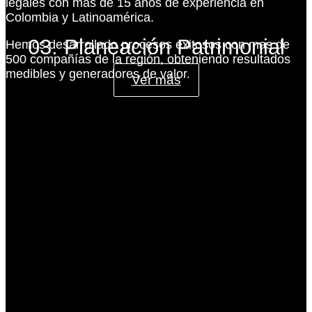
legales con más de 15 años de experiencia en
Colombia y Latinoamérica.
03. Planeación Patrimonial
Hemos desarrollado procesos exitosos con mas de
500 compañías de la región, obteniendo resultados
medibles y generadores de valor.
Ver más