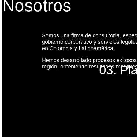
Nosotros
Somos una firma de consultoría, espec
gobierno corporativo y servicios legal
en Colombia y Latinoamérica.
Hemos desarrollado procesos exitoso
03. Pl
región, obteniendo resultados medibles