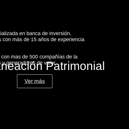
ializada en banca de inversión,
es con más de 15 años de experiencia
s con mas de 500 compañías de la
aneación Patrimonial
 y generadores de valor.
Ver más