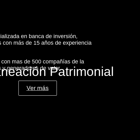
ializada en banca de inversión,
es con más de 15 años de experiencia
s con mas de 500 compañías de la
aneación Patrimonial
 y generadores de valor.
Ver más