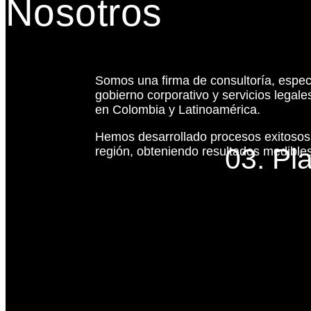
Nosotros
Somos una firma de consultoría, espec
gobierno corporativo y servicios legal
en Colombia y Latinoamérica.
Hemos desarrollado procesos exitoso
03. Pl
región, obteniendo resultados medibles