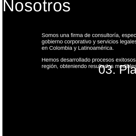
Nosotros
Somos una firma de consultoría, espec
gobierno corporativo y servicios legal
en Colombia y Latinoamérica.
Hemos desarrollado procesos exitoso
03. Pl
región, obteniendo resultados medibles