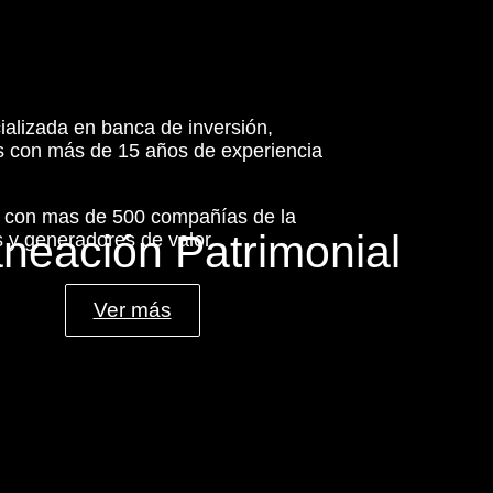
ializada en banca de inversión,
es con más de 15 años de experiencia
s con mas de 500 compañías de la
aneación Patrimonial
 y generadores de valor.
Ver más