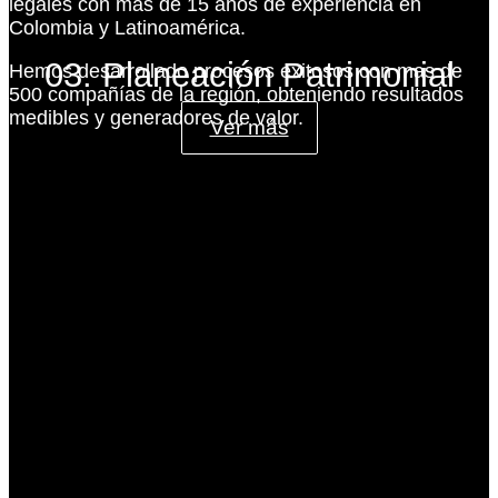
legales con más de 15 años de experiencia en
Colombia y Latinoamérica.
03. Planeación Patrimonial
Hemos desarrollado procesos exitosos con mas de
500 compañías de la región, obteniendo resultados
medibles y generadores de valor.
Ver más