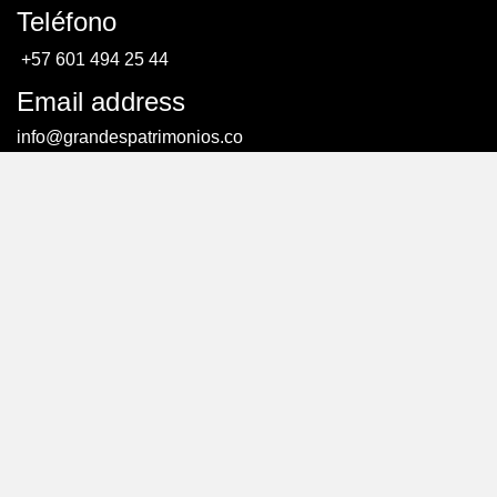
Teléfono
+57 601 494 25 44
Email address
info@grandespatrimonios.co
AGENDAR UNA CITA
AGENDAR UNA CITA
© Todos los derechos reservados. – Creado por:
efriends