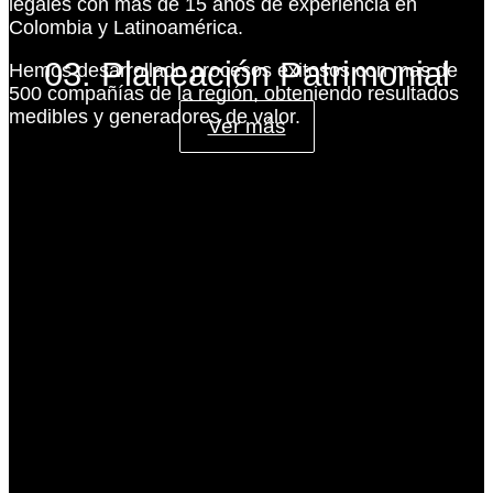
legales con más de 15 años de experiencia en
Colombia y Latinoamérica.
03. Planeación Patrimonial
Hemos desarrollado procesos exitosos con mas de
500 compañías de la región, obteniendo resultados
medibles y generadores de valor.
Ver más