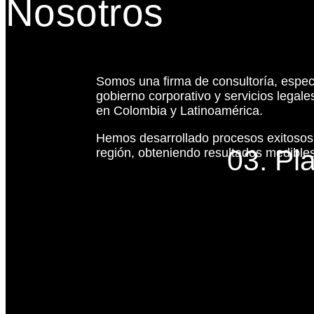
Nosotros
Somos una firma de consultoría, espec
gobierno corporativo y servicios legal
en Colombia y Latinoamérica.
Hemos desarrollado procesos exitoso
03. Pl
región, obteniendo resultados medibles