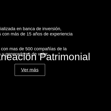
ializada en banca de inversión,
es con más de 15 años de experiencia
s con mas de 500 compañías de la
aneación Patrimonial
 y generadores de valor.
Ver más