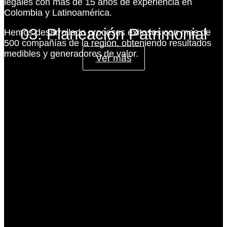
legales con más de 15 años de experiencia en
Colombia y Latinoamérica.
03. Planeación Patrimonial
Hemos desarrollado procesos exitosos con mas de
500 compañías de la región, obteniendo resultados
medibles y generadores de valor.
Ver más