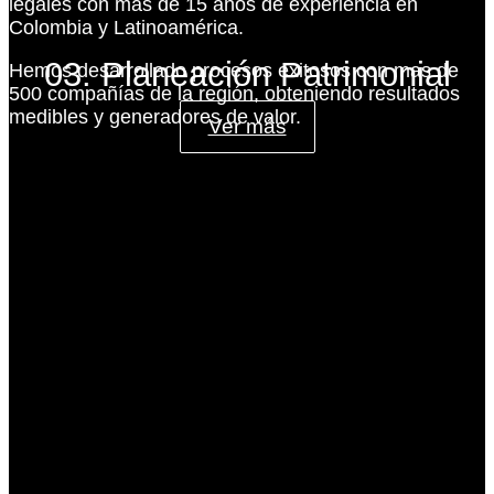
legales con más de 15 años de experiencia en
Colombia y Latinoamérica.
03. Planeación Patrimonial
Hemos desarrollado procesos exitosos con mas de
500 compañías de la región, obteniendo resultados
medibles y generadores de valor.
Ver más