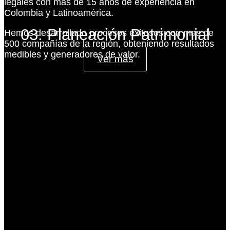
legales con más de 15 años de experiencia en
Colombia y Latinoamérica.
03. Planeación Patrimonial
Hemos desarrollado procesos exitosos con mas de
500 compañías de la región, obteniendo resultados
medibles y generadores de valor.
Ver más