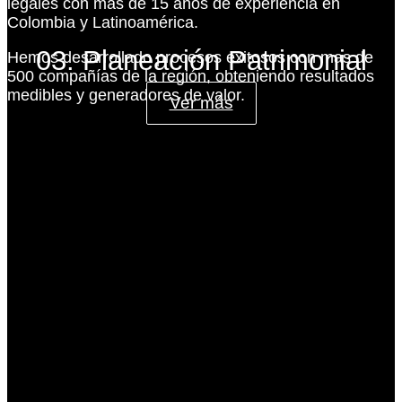
legales con más de 15 años de experiencia en
Colombia y Latinoamérica.
03. Planeación Patrimonial
Hemos desarrollado procesos exitosos con mas de
500 compañías de la región, obteniendo resultados
medibles y generadores de valor.
Ver más