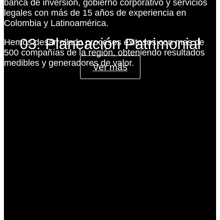
banca de inversión, gobierno corporativo y servicios
legales con más de 15 años de experiencia en
Colombia y Latinoamérica.
03. Planeación Patrimonial
Hemos desarrollado procesos exitosos con mas de
500 compañías de la región, obteniendo resultados
medibles y generadores de valor.
Ver más