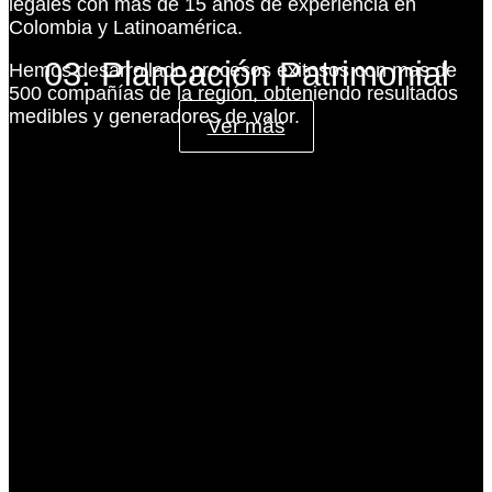
legales con más de 15 años de experiencia en
Colombia y Latinoamérica.
03. Planeación Patrimonial
Hemos desarrollado procesos exitosos con mas de
500 compañías de la región, obteniendo resultados
medibles y generadores de valor.
Ver más