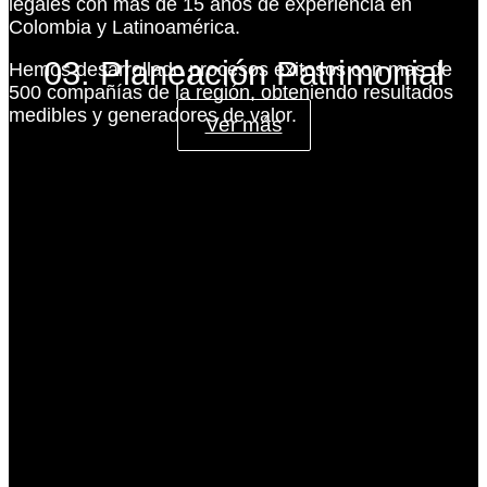
legales con más de 15 años de experiencia en
Colombia y Latinoamérica.
03. Planeación Patrimonial
Hemos desarrollado procesos exitosos con mas de
500 compañías de la región, obteniendo resultados
medibles y generadores de valor.
Ver más