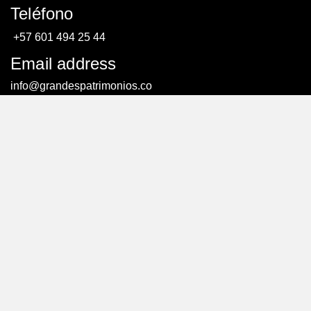
Teléfono
+57 601 494 25 44
Email address
info@grandespatrimonios.co
AGENDAR UNA CITA
AGENDAR UNA CITA
© Todos los derechos reservados. – Creado por:
efriends