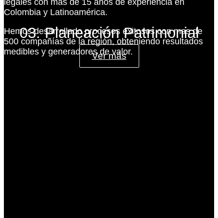
legales con más de 15 años de experiencia en
Colombia y Latinoamérica.
03. Planeación Patrimonial
Hemos desarrollado procesos exitosos con mas de
500 compañías de la región, obteniendo resultados
medibles y generadores de valor.
Ver más