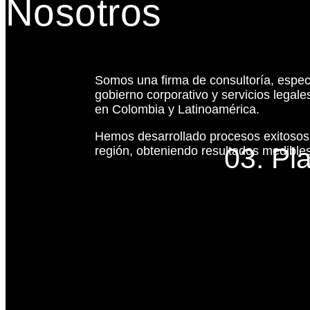
Nosotros
Somos una firma de consultoría, espec
gobierno corporativo y servicios legal
en Colombia y Latinoamérica.
Hemos desarrollado procesos exitoso
03. Pl
región, obteniendo resultados medibles