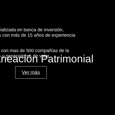
ializada en banca de inversión,
es con más de 15 años de experiencia
s con mas de 500 compañías de la
aneación Patrimonial
 y generadores de valor.
Ver más