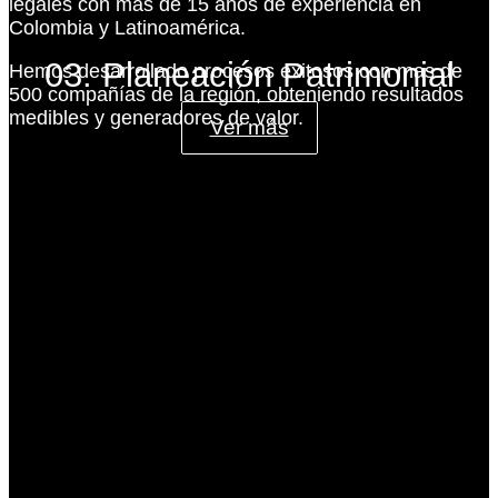
legales con más de 15 años de experiencia en
Colombia y Latinoamérica.
03. Planeación Patrimonial
Hemos desarrollado procesos exitosos con mas de
500 compañías de la región, obteniendo resultados
medibles y generadores de valor.
Ver más