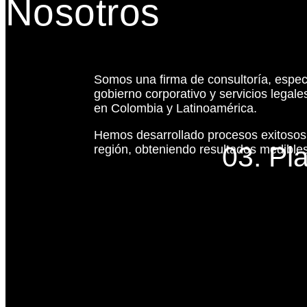
Nosotros
Somos una firma de consultoría, espec
gobierno corporativo y servicios legal
en Colombia y Latinoamérica.
Hemos desarrollado procesos exitoso
03. Pl
región, obteniendo resultados medibles