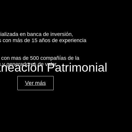
ializada en banca de inversión,
es con más de 15 años de experiencia
s con mas de 500 compañías de la
aneación Patrimonial
 y generadores de valor.
Ver más