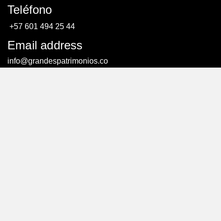
Teléfono
+57 601 494 25 44
Email address
info@grandespatrimonios.co
AGENDAR UNA CITA
AGENDAR UNA CITA
© Todos los derechos reservados. – Creado por:
efriends