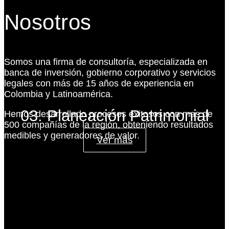
Nosotros
Somos una firma de consultoría, especializada en
banca de inversión, gobierno corporativo y servicios
legales con más de 15 años de experiencia en
Colombia y Latinoamérica.
03. Planeación Patrimonial
Hemos desarrollado procesos exitosos con mas de
500 compañías de la región, obteniendo resultados
medibles y generadores de valor.
Ver más