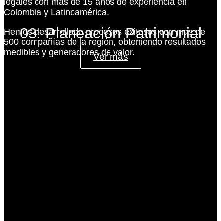
legales con más de 15 años de experiencia en
Colombia y Latinoamérica.
03. Planeación Patrimonial
Hemos desarrollado procesos exitosos con mas de
500 compañías de la región, obteniendo resultados
medibles y generadores de valor.
Ver más