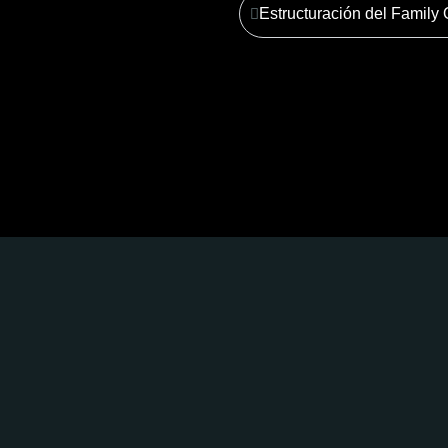
Estructuración del Family 
erecho Corporativo y Trib
Ver más