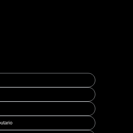
al
utario