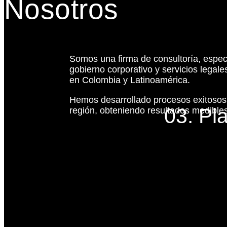
Nosotros
Somos una firma de consultoría, espec
gobierno corporativo y servicios legal
en Colombia y Latinoamérica.
Hemos desarrollado procesos exitoso
03. Pl
región, obteniendo resultados medibles