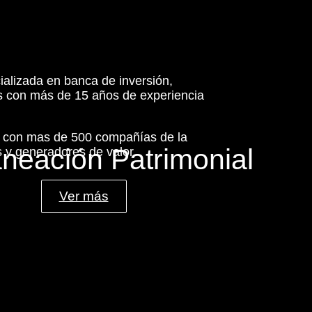
ializada en banca de inversión,
es con más de 15 años de experiencia
s con mas de 500 compañías de la
aneación Patrimonial
 y generadores de valor.
Ver más