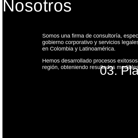
Nosotros
Somos una firma de consultoría, espec
gobierno corporativo y servicios legal
en Colombia y Latinoamérica.
Hemos desarrollado procesos exitoso
03. Pl
región, obteniendo resultados medibles