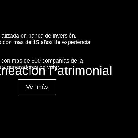
ializada en banca de inversión,
es con más de 15 años de experiencia
s con mas de 500 compañías de la
aneación Patrimonial
 y generadores de valor.
Ver más