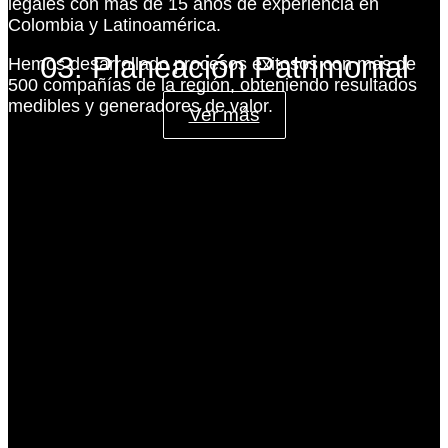
legales con más de 15 años de experiencia en
Colombia y Latinoamérica.
03. Planeación Patrimonial
Hemos desarrollado procesos exitosos con mas de
500 compañías de la región, obteniendo resultados
medibles y generadores de valor.
Ver más