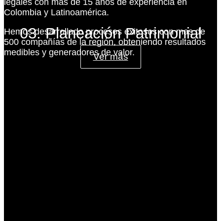
legales con más de 15 años de experiencia en
Colombia y Latinoamérica.
03. Planeación Patrimonial
Hemos desarrollado procesos exitosos con mas de
500 compañías de la región, obteniendo resultados
medibles y generadores de valor.
Ver más