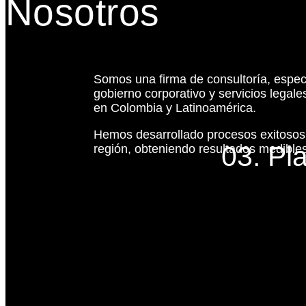
Nosotros
Somos una firma de consultoría, espec
gobierno corporativo y servicios legal
en Colombia y Latinoamérica.
Hemos desarrollado procesos exitoso
03. Pl
región, obteniendo resultados medibles