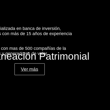
ializada en banca de inversión,
es con más de 15 años de experiencia
s con mas de 500 compañías de la
aneación Patrimonial
 y generadores de valor.
Ver más