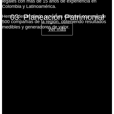
legales con más de 15 años de experiencia en
Colombia y Latinoamérica.
03. Planeación Patrimonial
Hemos desarrollado procesos exitosos con mas de
500 compañías de la región, obteniendo resultados
medibles y generadores de valor.
Ver más