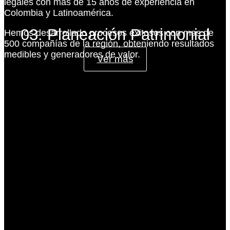
legales con más de 15 años de experiencia en
Colombia y Latinoamérica.
03. Planeación Patrimonial
Hemos desarrollado procesos exitosos con mas de
500 compañías de la región, obteniendo resultados
medibles y generadores de valor.
Ver más