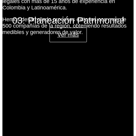
legales con más de 15 años de experiencia en
Colombia y Latinoamérica.
03. Planeación Patrimonial
Hemos desarrollado procesos exitosos con mas de
500 compañías de la región, obteniendo resultados
medibles y generadores de valor.
Ver más