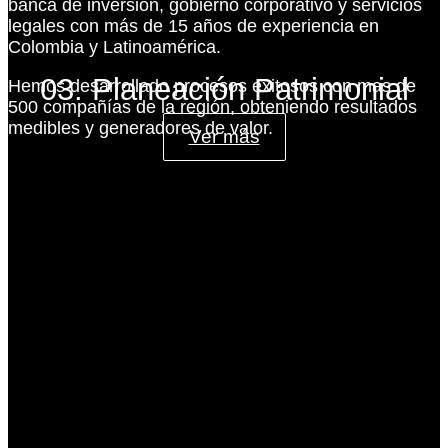
banca de inversión, gobierno corporativo y servicios
legales con más de 15 años de experiencia en
Colombia y Latinoamérica.
03. Planeación Patrimonial
Hemos desarrollado procesos exitosos con mas de
500 compañías de la región, obteniendo resultados
medibles y generadores de valor.
Ver más