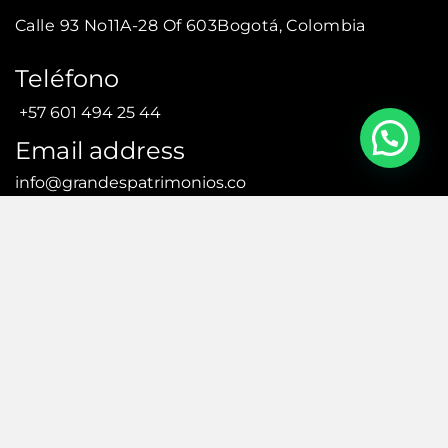
Calle 93 No11A-28 Of 603
Bogotá, Colombia
Teléfono
+57 601 494 25 44
Email address
info@grandespatrimonios.co
AGENDAR UNA CITA
AGENDAR UNA CITA
© Todos los derechos reservados. – Creado por:
efriends