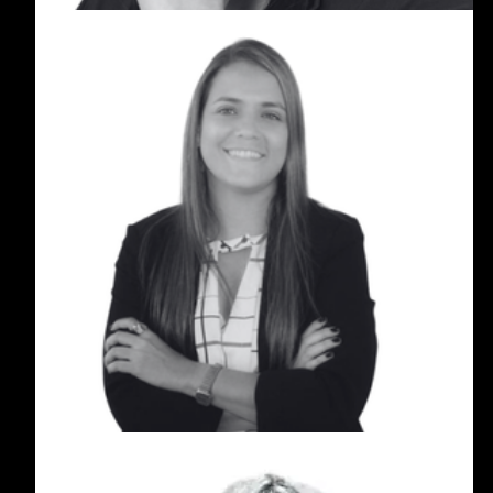
Sandra Gómez Montes
Sandra Gómez Montes es socia del área de
Empresas Familiares en Grandes Patrimonios,
con más de 15 años de experiencia acompañando
a familias empresarias en procesos de
transformación, gobierno corporativo y gestión de
riesgos.