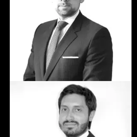
Carlos Camargo
Abogado experto en planeación tributaria y
patrimonial. Desde 2010 asesora empresas y
familias en decisiones estratégicas para la
protección y proyección de su patrimonio en
Colombia y el exterior, con seguridad jurídica y
eficiencia fiscal.
Luis Felipe Giraldo