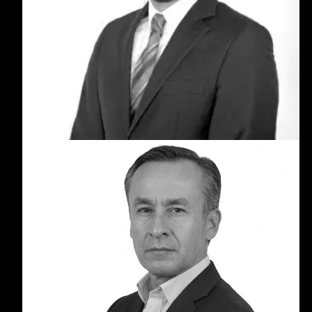
Luis Felipe Giraldo es un inversionista y
emprendedor con más de 15 años de experiencia
en el crecimiento y expansión de startups en
Latinoamérica. Ha liderado proyectos en sectores
como tecnología, logística, fintech, educación y e-
commerce.
Eduardo Piraján
Eduardo Piraján Ovalle es consultor empresarial
y financiero con más de 20 años de experiencia
en estrategia corporativa, banca de inversión y