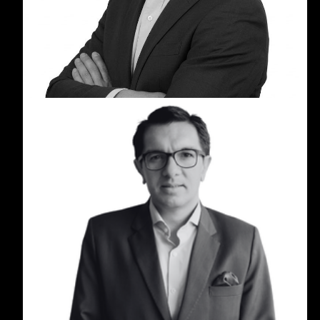
generación de valor. Es cofundador y managing
partner de Grandes Patrimonios.
Diego Parra Herrera
Diego Parra Herrera es experto en Gobierno
Corporativo y Gestión Patrimonial, con más de 20
años de experiencia asesorando grupos
empresariales en Estados Unidos y
Latinoamérica.