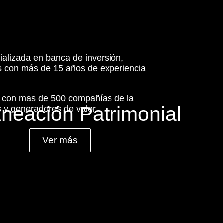
ializada en banca de inversión,
es con más de 15 años de experiencia
s con mas de 500 compañías de la
aneación Patrimonial
 y generadores de valor.
Ver más