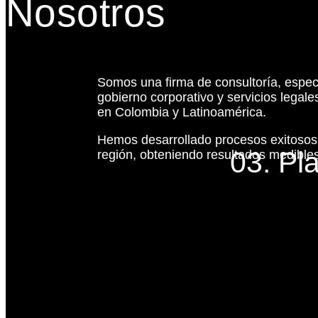
Nosotros
Somos una firma de consultoría, espec
gobierno corporativo y servicios legal
en Colombia y Latinoamérica.
Hemos desarrollado procesos exitoso
03. Pl
región, obteniendo resultados medibles