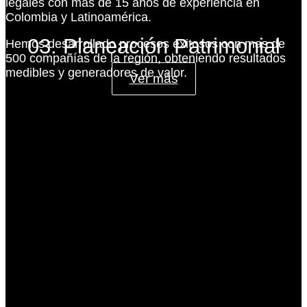
legales con más de 15 años de experiencia en
Colombia y Latinoamérica.
03. Planeación Patrimonial
Hemos desarrollado procesos exitosos con mas de
500 compañías de la región, obteniendo resultados
medibles y generadores de valor.
Ver más