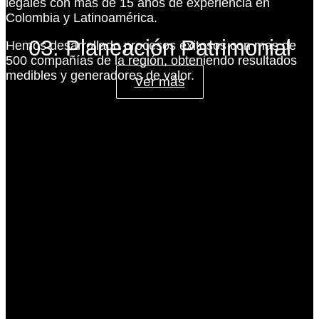
legales con más de 15 años de experiencia en
Colombia y Latinoamérica.
03. Planeación Patrimonial
Hemos desarrollado procesos exitosos con mas de
500 compañías de la región, obteniendo resultados
medibles y generadores de valor.
Ver más