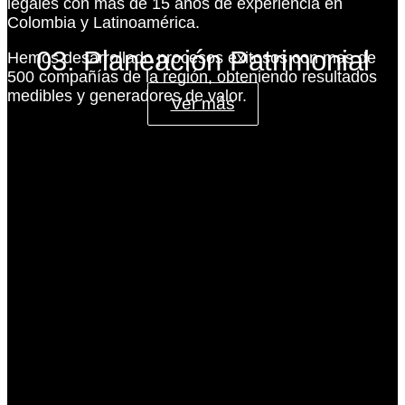
legales con más de 15 años de experiencia en
Colombia y Latinoamérica.
03. Planeación Patrimonial
Hemos desarrollado procesos exitosos con mas de
500 compañías de la región, obteniendo resultados
medibles y generadores de valor.
Ver más