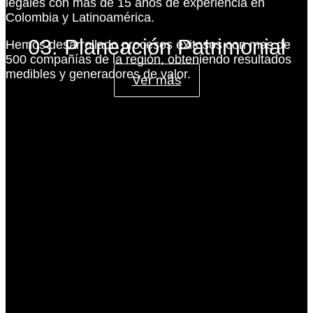
legales con más de 15 años de experiencia en
Colombia y Latinoamérica.
03. Planeación Patrimonial
Hemos desarrollado procesos exitosos con mas de
500 compañías de la región, obteniendo resultados
medibles y generadores de valor.
Ver más