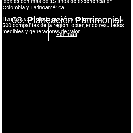
legales con más de 15 años de experiencia en
Colombia y Latinoamérica.
03. Planeación Patrimonial
Hemos desarrollado procesos exitosos con mas de
500 compañías de la región, obteniendo resultados
medibles y generadores de valor.
Ver más