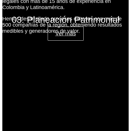
legales con más de 15 años de experiencia en
Colombia y Latinoamérica.
03. Planeación Patrimonial
Hemos desarrollado procesos exitosos con mas de
500 compañías de la región, obteniendo resultados
medibles y generadores de valor.
Ver más