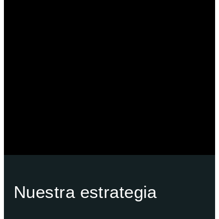
Banca de Inversión
Planeación Patrimonial
Derecho Corporativo y Tributario
Estructuración del Family Office
Nuestra estrategia