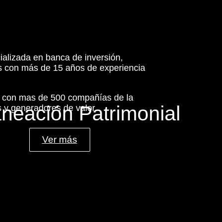
ializada en banca de inversión,
es con más de 15 años de experiencia
s con mas de 500 compañías de la
aneación Patrimonial
 y generadores de valor.
Ver más