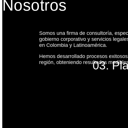
Nosotros
Somos una firma de consultoría, espec
gobierno corporativo y servicios legal
en Colombia y Latinoamérica.
Hemos desarrollado procesos exitoso
03. Pl
región, obteniendo resultados medibles