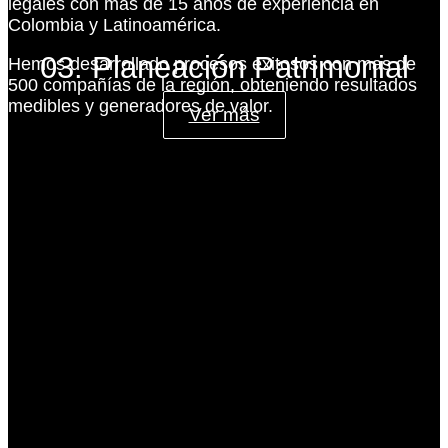
legales con más de 15 años de experiencia en
Colombia y Latinoamérica.
03. Planeación Patrimonial
Hemos desarrollado procesos exitosos con mas de
500 compañías de la región, obteniendo resultados
medibles y generadores de valor.
Ver más