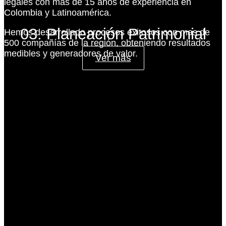
legales con más de 15 años de experiencia en
Colombia y Latinoamérica.
03. Planeación Patrimonial
Hemos desarrollado procesos exitosos con mas de
500 compañías de la región, obteniendo resultados
medibles y generadores de valor.
Ver más