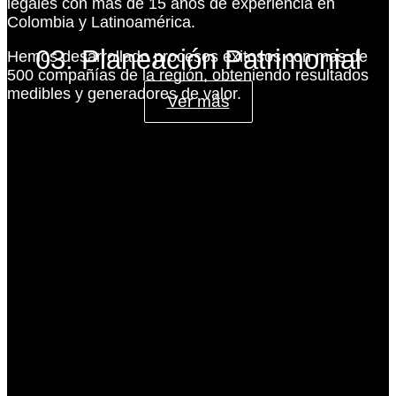
legales con más de 15 años de experiencia en
Colombia y Latinoamérica.
03. Planeación Patrimonial
Hemos desarrollado procesos exitosos con mas de
500 compañías de la región, obteniendo resultados
medibles y generadores de valor.
Ver más