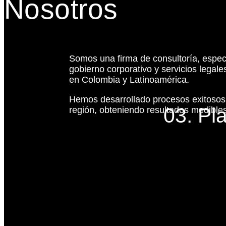
Nosotros
Somos una firma de consultoría, espec
gobierno corporativo y servicios legal
en Colombia y Latinoamérica.
Hemos desarrollado procesos exitoso
03. Pl
región, obteniendo resultados medibles