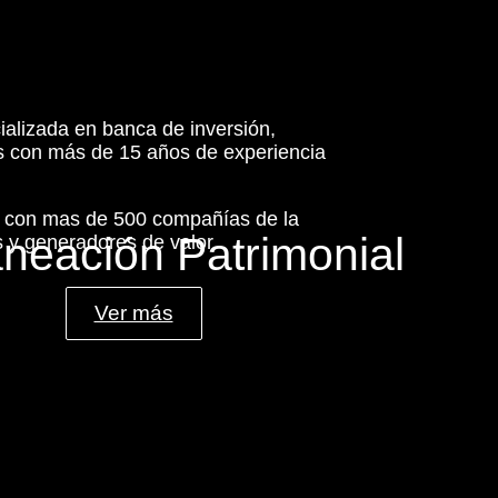
ializada en banca de inversión,
es con más de 15 años de experiencia
s con mas de 500 compañías de la
aneación Patrimonial
 y generadores de valor.
Ver más