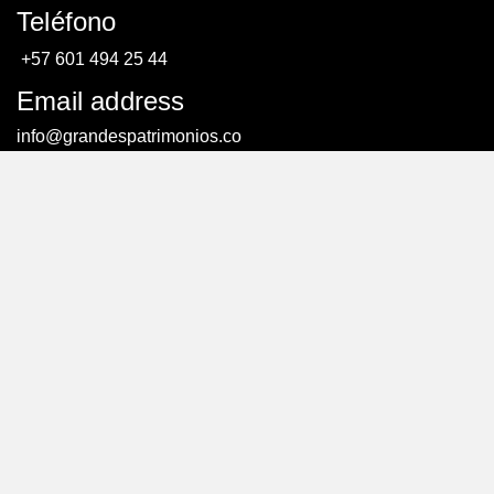
Teléfono
+57 601 494 25 44
Email address
info@grandespatrimonios.co
AGENDAR UNA CITA
AGENDAR UNA CITA
© Todos los derechos reservados. – Creado por:
efriends