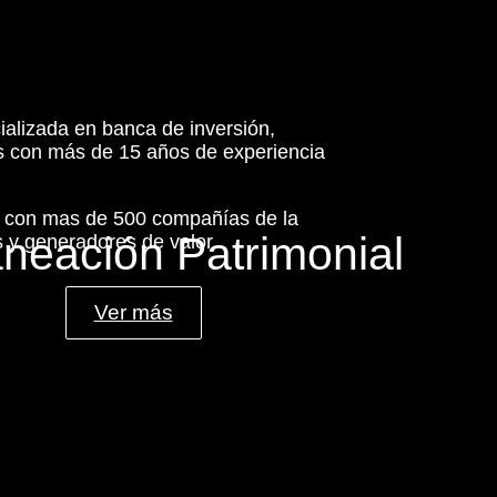
ializada en banca de inversión,
es con más de 15 años de experiencia
s con mas de 500 compañías de la
aneación Patrimonial
 y generadores de valor.
Ver más