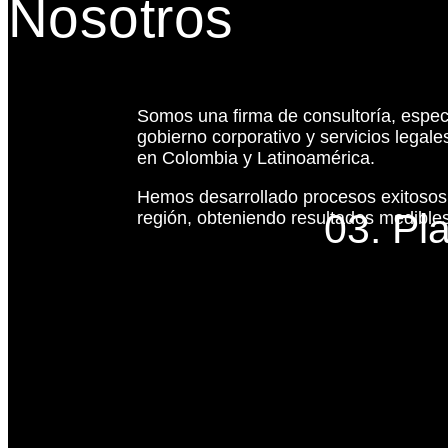
Nosotros
Somos una firma de consultoría, espec
gobierno corporativo y servicios legal
en Colombia y Latinoamérica.
Hemos desarrollado procesos exitoso
03. Pl
región, obteniendo resultados medibles