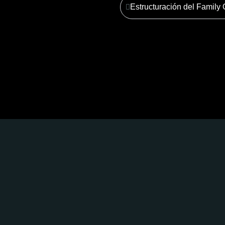
Estructuración del Family 
erecho Corporativo y Trib
Ver más