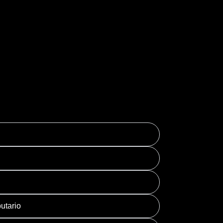
al
utario